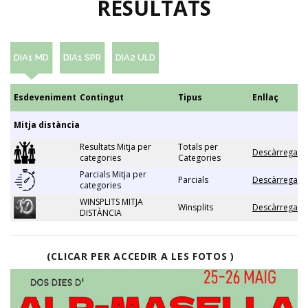
RESULTATS
DIA1 MD
DIA1 SPR
DIA2 ULD
Esdeveniment
Contingut
Tipus
Enllaç
Mitja distància
Resultats Mitja per
Totals per
Descàrrega
categories
Categories
Parcials Mitja per
Parcials
Descàrrega
categories
WINSPLITS MITJA
Winsplits
Descàrrega
DISTÀNCIA
(CLICAR PER ACCEDIR A LES FOTOS )