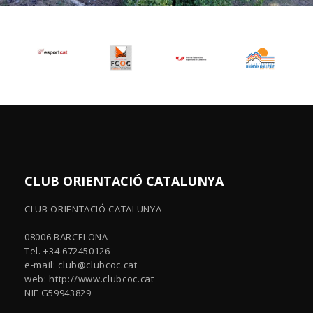
CLUB ORIENTACIÓ CATALUNYA
CLUB ORIENTACIÓ CATALUNYA
08006 BARCELONA
Tel. +34 672450126
e-mail:
club@clubcoc.cat
web: http://www.clubcoc.cat
NIF G59943829