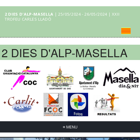
2 DIES D'ALP-MASELLA
| 25/05/2024 - 26/05/2024 | XXII
TROFEU CARLES LLADÓ
2 DIES D'ALP-MASELLA
≡
MENU