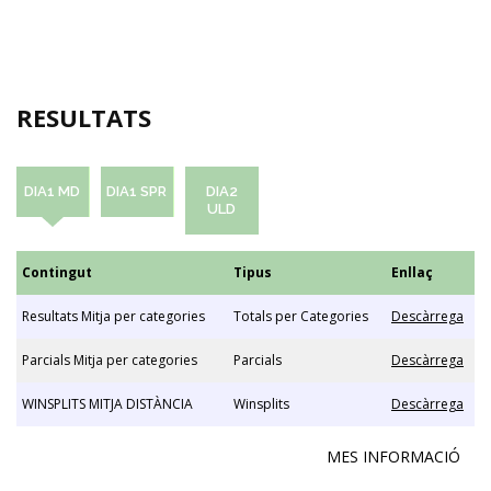
RESULTATS
DIA1 MD
DIA1 SPR
DIA2
ULD
Contingut
Tipus
Enllaç
Resultats Mitja per categories
Totals per Categories
Descàrrega
Parcials Mitja per categories
Parcials
Descàrrega
WINSPLITS MITJA DISTÀNCIA
Winsplits
Descàrrega
MES INFORMACIÓ